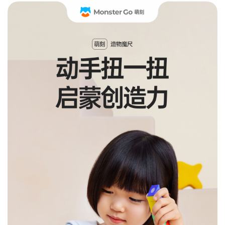
MG3 智能魔
GAN 金字塔
GAN 十周年
GAN魔方拼
小金蟒周边
GAN V100
GAN356 i
Swift 3x3
GAN16
奇钰
MG3 云顶魔
GAN12 ui
GAN 五魔
GAN328
GAN16
GAN15
华容道
晶玺
MG3 彩虹三
356 i carry
GAN460M
GAN 斜转
GAN14
峰芒
MG3 UT魔方
GAN15 黑核
356 i carry
GAN 镜面
GAN 14
花木蓝
Maglev
carry E
Cube
礼盒
图
方
FreePlay
Maglev
Maglev
方
Maglev Pro
v2
阶
2
GAN 五魔
真爱粉
圣诞绿
小透蓝
维C
MG 标准二阶
GAN 13
Maglev
356 i 3
GAN15
356 i carry S
MG三阶套装
GAN 12
GAN14
MG3 磁力三
GAN251 M
GAN12 ui
GAN 12
MG 标准三阶
GAN460 M
Maglev
Maglev Pro
Maglev
pro
阶
GAN 训练垫
GAN 旋转展
GAN 三角展
示架
示架
智能配件
国色330
有鱼
GAN11夏日
GAN330 X
山河社稷图
GAN251 M
GAN
GAN Skewb
GAN251 M
Pyraminx
M
pro
智能机器人
MG 魔尺
智能机器人
MG 金字塔
GAN 智能计
MG 斜转
MG魔尺小花
GAN 移动充
V2
时器
电盒
GAN魔方润
GAN 中心盖
雀灵
夏日限定
昆仑
游澜
滑油
356 Maglev
GAN 五魔
GAN 356 M
GAN562 M
Maglev
GAN 星环计
时器
星巡
瑶光