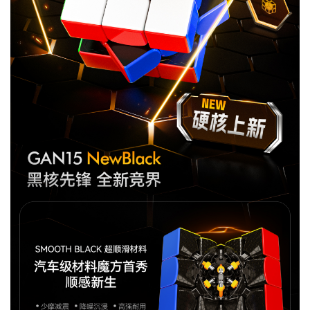
MG3 智能魔
GAN 金字塔
GAN 十周年
GAN魔方拼
小金蟒周边
GAN V100
GAN356 i
Swift 3x3
GAN16
奇钰
MG3 云顶魔
GAN12 ui
GAN 五魔
GAN328
GAN16
GAN15
华容道
晶玺
MG3 彩虹三
356 i carry
GAN460M
GAN 斜转
GAN14
峰芒
MG3 UT魔方
GAN15 黑核
356 i carry
GAN 镜面
GAN 14
花木蓝
Maglev
carry E
Cube
礼盒
图
方
FreePlay
Maglev
Maglev
方
Maglev Pro
v2
阶
2
GAN 五魔
真爱粉
圣诞绿
小透蓝
维C
MG 标准二阶
GAN 13
Maglev
356 i 3
GAN15
356 i carry S
MG三阶套装
GAN 12
GAN14
MG3 磁力三
GAN251 M
GAN12 ui
GAN 12
MG 标准三阶
GAN460 M
Maglev
Maglev Pro
Maglev
pro
阶
GAN 训练垫
GAN 旋转展
GAN 三角展
示架
示架
智能配件
国色330
有鱼
GAN11夏日
GAN330 X
山河社稷图
GAN251 M
GAN
GAN Skewb
GAN251 M
Pyraminx
M
pro
智能机器人
MG 魔尺
智能机器人
MG 金字塔
GAN 智能计
MG 斜转
MG魔尺小花
GAN 移动充
V2
时器
电盒
GAN魔方润
GAN 中心盖
雀灵
夏日限定
昆仑
游澜
滑油
356 Maglev
GAN 五魔
GAN 356 M
GAN562 M
Maglev
GAN 星环计
时器
星巡
瑶光