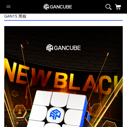
GAN15 黑核
智能系列
磁力系列
旗舰魔方
定制系列
异型系列
套装
周边/配件
限定系列
萌刻魔方
Swift Block
智能系列