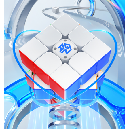
MG3 智能魔
GAN 金字塔
GAN 十周年
GAN魔方拼
小金蟒周边
GAN V100
GAN356 i
Swift 3x3
GAN16
奇钰
MG3 云顶魔
GAN12 ui
GAN 五魔
GAN328
GAN16
GAN15
华容道
晶玺
MG3 彩虹三
356 i carry
GAN460M
GAN 斜转
GAN14
峰芒
MG3 UT魔方
GAN15 黑核
356 i carry
GAN 镜面
GAN 14
花木蓝
Maglev
carry E
Cube
礼盒
图
方
FreePlay
Maglev
Maglev
方
Maglev Pro
v2
阶
2
GAN 五魔
真爱粉
圣诞绿
小透蓝
维C
MG 标准二阶
GAN 13
Maglev
356 i 3
GAN15
356 i carry S
MG三阶套装
GAN 12
GAN14
MG3 磁力三
GAN251 M
GAN12 ui
GAN 12
MG 标准三阶
GAN460 M
Maglev
Maglev Pro
Maglev
pro
阶
GAN 训练垫
GAN 旋转展
GAN 三角展
示架
示架
智能配件
国色330
有鱼
GAN11夏日
GAN330 X
山河社稷图
GAN251 M
GAN
GAN Skewb
GAN251 M
Pyraminx
M
pro
智能机器人
MG 魔尺
智能机器人
MG 金字塔
GAN 智能计
MG 斜转
MG魔尺小花
GAN 移动充
V2
时器
电盒
GAN魔方润
GAN 中心盖
雀灵
夏日限定
昆仑
游澜
滑油
356 Maglev
GAN 五魔
GAN 356 M
GAN562 M
Maglev
GAN 星环计
时器
星巡
瑶光