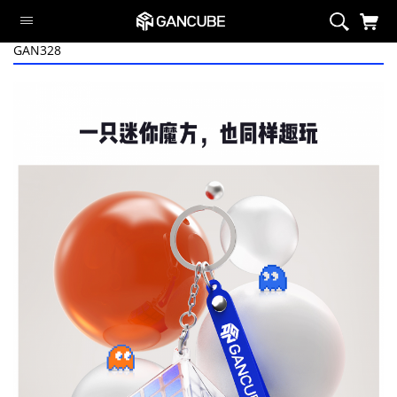
GAN328
智能系列
磁力系列
旗舰魔方
定制系列
异型系列
套装
周边/配件
限定系列
萌刻魔方
Swift Block
智能系列