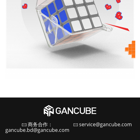
商务合作：
service@gancube.com
gancube.bd@gancube.com