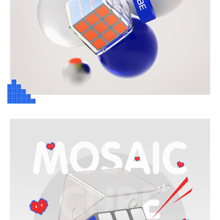
MG3 智能魔
GAN 金字塔
GAN 十周年
GAN魔方拼
小金蟒周边
GAN V100
GAN356 i
Swift 3x3
GAN16
奇钰
MG3 云顶魔
GAN12 ui
GAN 五魔
GAN328
GAN16
GAN15
华容道
晶玺
MG3 彩虹三
356 i carry
GAN460M
GAN 斜转
GAN14
峰芒
MG3 UT魔方
GAN15 黑核
356 i carry
GAN 镜面
GAN 14
花木蓝
Maglev
carry E
Cube
礼盒
图
方
FreePlay
Maglev
Maglev
方
Maglev Pro
v2
阶
2
GAN 五魔
真爱粉
圣诞绿
小透蓝
维C
MG 标准二阶
GAN 13
Maglev
356 i 3
GAN15
356 i carry S
MG三阶套装
GAN 12
GAN14
MG3 磁力三
GAN251 M
GAN12 ui
GAN 12
MG 标准三阶
GAN460 M
Maglev
Maglev Pro
Maglev
pro
阶
GAN 训练垫
GAN 旋转展
GAN 三角展
示架
示架
智能配件
国色330
有鱼
GAN11夏日
GAN330 X
山河社稷图
GAN251 M
GAN
GAN Skewb
GAN251 M
Pyraminx
M
pro
智能机器人
MG 魔尺
智能机器人
MG 金字塔
GAN 智能计
MG 斜转
MG魔尺小花
GAN 移动充
V2
时器
电盒
GAN魔方润
GAN 中心盖
雀灵
夏日限定
昆仑
游澜
滑油
356 Maglev
GAN 五魔
GAN 356 M
GAN562 M
Maglev
GAN 星环计
时器
星巡
瑶光