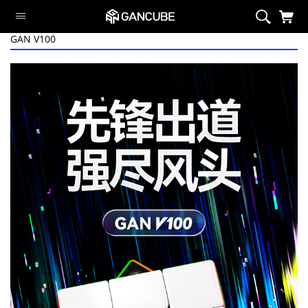
GAN V100
智能系列
磁力系列
旗舰魔方
定制系列
异型系列
套装
周边/配件
限定系列
萌刻魔方
Swift Block
智能系列