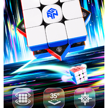
MG3 智能魔
GAN 金字塔
GAN 十周年
GAN魔方拼
小金蟒周边
GAN V100
GAN356 i
Swift 3x3
GAN16
奇钰
MG3 云顶魔
GAN12 ui
GAN 五魔
GAN328
GAN16
GAN15
华容道
晶玺
MG3 彩虹三
356 i carry
GAN460M
GAN 斜转
GAN14
峰芒
MG3 UT魔方
GAN15 黑核
356 i carry
GAN 镜面
GAN 14
花木蓝
Maglev
carry E
Cube
礼盒
图
方
FreePlay
Maglev
Maglev
方
Maglev Pro
v2
阶
2
GAN 五魔
真爱粉
圣诞绿
小透蓝
维C
MG 标准二阶
GAN 13
Maglev
356 i 3
GAN15
356 i carry S
MG三阶套装
GAN 12
GAN14
MG3 磁力三
GAN251 M
GAN12 ui
GAN 12
MG 标准三阶
GAN460 M
Maglev
Maglev Pro
Maglev
pro
阶
GAN 训练垫
GAN 旋转展
GAN 三角展
示架
示架
智能配件
国色330
有鱼
GAN11夏日
GAN330 X
山河社稷图
GAN251 M
GAN
GAN Skewb
GAN251 M
Pyraminx
M
pro
智能机器人
MG 魔尺
智能机器人
MG 金字塔
GAN 智能计
MG 斜转
MG魔尺小花
GAN 移动充
V2
时器
电盒
GAN魔方润
GAN 中心盖
雀灵
夏日限定
昆仑
游澜
滑油
356 Maglev
GAN 五魔
GAN 356 M
GAN562 M
Maglev
GAN 星环计
时器
星巡
瑶光