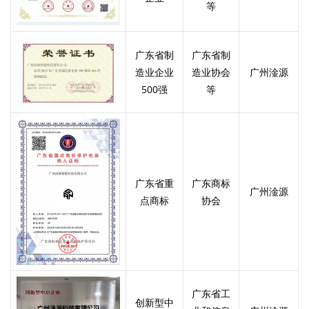
等
MG3 智能魔
GAN 金字塔
GAN 十周年
GAN魔方拼
小金蟒周边
GAN V100
GAN356 i
Swift 3x3
GAN16
奇钰
MG3 云顶魔
GAN12 ui
GAN 五魔
GAN328
GAN16
GAN15
华容道
晶玺
MG3 彩虹三
356 i carry
GAN460M
GAN 斜转
GAN14
峰芒
MG3 UT魔方
GAN15 黑核
356 i carry
GAN 镜面
GAN 14
花木蓝
Maglev
carry E
Cube
礼盒
图
方
FreePlay
Maglev
Maglev
方
Maglev Pro
v2
阶
2
广东省制
广东省制
GAN 五魔
真爱粉
圣诞绿
小透蓝
维C
MG 标准二阶
GAN 13
Maglev
356 i 3
GAN15
356 i carry S
MG三阶套装
GAN 12
GAN14
MG3 磁力三
GAN251 M
GAN12 ui
GAN 12
MG 标准三阶
GAN460 M
Maglev
Maglev Pro
Maglev
pro
阶
造业企业
造业协会
广州淦源
GAN 训练垫
GAN 旋转展
GAN 三角展
示架
示架
智能配件
500强
等
国色330
有鱼
GAN11夏日
GAN330 X
山河社稷图
GAN251 M
GAN
GAN Skewb
GAN251 M
Pyraminx
M
pro
智能机器人
MG 魔尺
智能机器人
MG 金字塔
GAN 智能计
MG 斜转
MG魔尺小花
GAN 移动充
V2
时器
电盒
GAN魔方润
GAN 中心盖
雀灵
夏日限定
昆仑
游澜
滑油
356 Maglev
GAN 五魔
GAN 356 M
GAN562 M
Maglev
广东省重
广东商标
GAN 星环计
时器
广州淦源
星巡
瑶光
点商标
协会
广东省工
创新型中