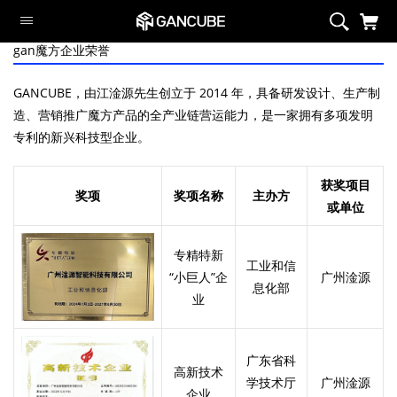
gan魔方企业荣誉
智能系列
磁力系列
GANCUBE，由江淦源先生创立于 2014 年，具备研发设计、生产制
造、营销推广魔方产品的全产业链营运能力，是一家拥有多项发明
旗舰魔方
专利的新兴科技型企业。
定制系列
异型系列
获奖项目
奖项
奖项名称
主办方
套装
或单位
周边/配件
专精特新
限定系列
工业和信
“小巨人”企
广州淦源
息化部
萌刻魔方
业
Swift Block
智能系列
广东省科
高新技术
学技术厅
广州淦源
企业