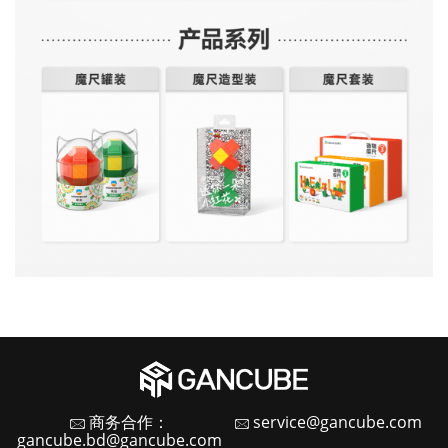
商务合作：
service@gancube.com
gancube.bd@gancube.com