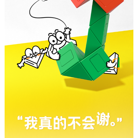
MG3 智能魔
GAN 金字塔
GAN 十周年
GAN魔方拼
小金蟒周边
GAN V100
GAN356 i
Swift 3x3
GAN16
奇钰
MG3 云顶魔
GAN12 ui
GAN 五魔
GAN328
GAN16
GAN15
华容道
晶玺
MG3 彩虹三
356 i carry
GAN460M
GAN 斜转
GAN14
峰芒
MG3 UT魔方
GAN15 黑核
356 i carry
GAN 镜面
GAN 14
花木蓝
Maglev
carry E
Cube
礼盒
图
方
FreePlay
Maglev
Maglev
方
Maglev Pro
v2
阶
2
GAN 五魔
真爱粉
圣诞绿
小透蓝
维C
MG 标准二阶
GAN 13
Maglev
356 i 3
GAN15
356 i carry S
MG三阶套装
GAN 12
GAN14
MG3 磁力三
GAN251 M
GAN12 ui
GAN 12
MG 标准三阶
GAN460 M
Maglev
Maglev Pro
Maglev
pro
阶
GAN 训练垫
GAN 旋转展
GAN 三角展
示架
示架
智能配件
国色330
有鱼
GAN11夏日
GAN330 X
山河社稷图
GAN251 M
GAN
GAN Skewb
GAN251 M
Pyraminx
M
pro
智能机器人
MG 魔尺
智能机器人
MG 金字塔
GAN 智能计
MG 斜转
MG魔尺小花
GAN 移动充
V2
时器
电盒
GAN魔方润
GAN 中心盖
雀灵
夏日限定
昆仑
游澜
滑油
356 Maglev
GAN 五魔
GAN 356 M
GAN562 M
Maglev
GAN 星环计
时器
星巡
瑶光