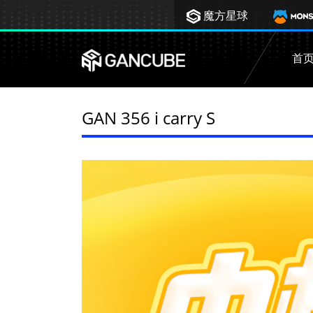
魔方星球
首
智能系列
智
GAN 356 i carry S
磁力系列
旗舰魔方
G
M
G
G
小
G
G
S
定制系列
异型系列
356
M
Ma
G
套装