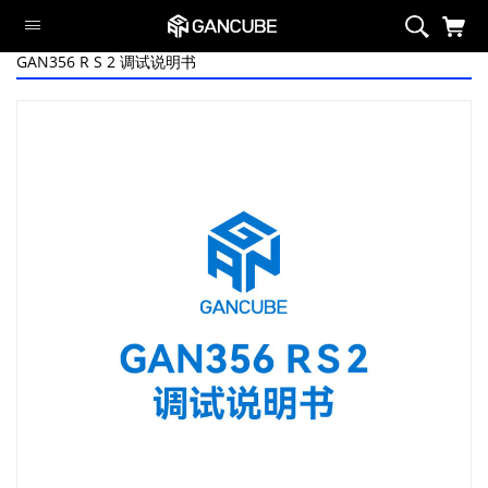
GAN356 R S 2 调试说明书
智能系列
磁力系列
旗舰魔方
定制系列
异型系列
套装
周边/配件
限定系列
萌刻魔方
Swift Block
智能系列