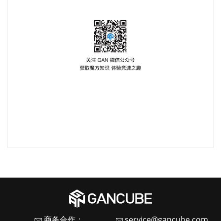
商务合作：
service@gancube.com