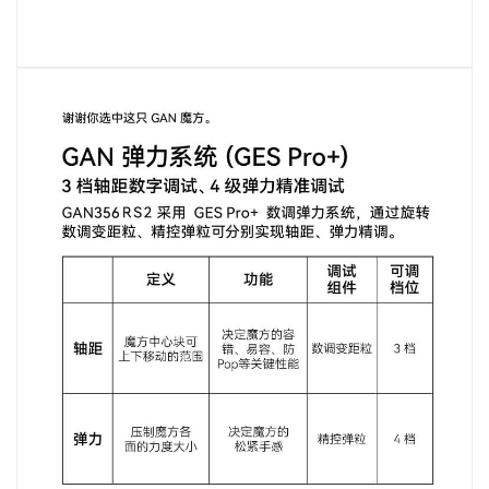
MG3 智能魔
GAN 金字塔
GAN 十周年
GAN魔方拼
小金蟒周边
GAN V100
GAN356 i
Swift 3x3
GAN16
奇钰
MG3 云顶魔
GAN12 ui
GAN 五魔
GAN328
GAN16
GAN15
华容道
晶玺
MG3 彩虹三
356 i carry
GAN460M
GAN 斜转
GAN14
峰芒
MG3 UT魔方
GAN15 黑核
356 i carry
GAN 镜面
GAN 14
花木蓝
Maglev
carry E
Cube
礼盒
图
方
FreePlay
Maglev
Maglev
方
Maglev Pro
v2
阶
2
GAN 五魔
真爱粉
圣诞绿
小透蓝
维C
MG 标准二阶
GAN 13
Maglev
356 i 3
GAN15
356 i carry S
MG三阶套装
GAN 12
GAN14
MG3 磁力三
GAN251 M
GAN12 ui
GAN 12
MG 标准三阶
GAN460 M
Maglev
Maglev Pro
Maglev
pro
阶
GAN 训练垫
GAN 旋转展
GAN 三角展
示架
示架
智能配件
国色330
有鱼
GAN11夏日
GAN330 X
山河社稷图
GAN251 M
GAN
GAN Skewb
GAN251 M
Pyraminx
M
pro
智能机器人
MG 魔尺
智能机器人
MG 金字塔
GAN 智能计
MG 斜转
MG魔尺小花
GAN 移动充
V2
时器
电盒
GAN魔方润
GAN 中心盖
雀灵
夏日限定
昆仑
游澜
滑油
356 Maglev
GAN 五魔
GAN 356 M
GAN562 M
Maglev
GAN 星环计
时器
星巡
瑶光