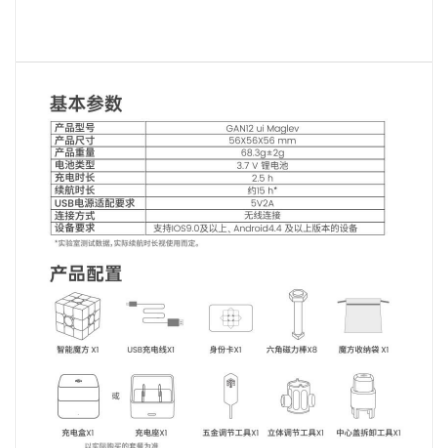
MG3 智能魔
GAN 金字塔
GAN 十周年
GAN魔方拼
小金蟒周边
GAN V100
GAN356 i
Swift 3x3
GAN16
奇钰
MG3 云顶魔
GAN12 ui
GAN 五魔
GAN328
GAN16
GAN15
华容道
晶玺
MG3 彩虹三
356 i carry
GAN460M
GAN 斜转
GAN14
峰芒
MG3 UT魔方
GAN15 黑核
356 i carry
GAN 镜面
GAN 14
花木蓝
Maglev
carry E
Cube
礼盒
图
方
FreePlay
Maglev
Maglev
方
Maglev Pro
v2
阶
2
GAN 五魔
真爱粉
圣诞绿
小透蓝
维C
MG 标准二阶
GAN 13
Maglev
356 i 3
GAN15
356 i carry S
MG三阶套装
GAN 12
GAN14
MG3 磁力三
GAN251 M
GAN12 ui
GAN 12
MG 标准三阶
GAN460 M
Maglev
Maglev Pro
Maglev
pro
阶
GAN 训练垫
GAN 旋转展
GAN 三角展
示架
示架
智能配件
国色330
有鱼
GAN11夏日
GAN330 X
山河社稷图
GAN251 M
GAN
GAN Skewb
GAN251 M
Pyraminx
M
pro
智能机器人
MG 魔尺
智能机器人
MG 金字塔
GAN 智能计
MG 斜转
MG魔尺小花
GAN 移动充
V2
时器
电盒
GAN魔方润
GAN 中心盖
雀灵
夏日限定
昆仑
游澜
滑油
356 Maglev
GAN 五魔
GAN 356 M
GAN562 M
Maglev
GAN 星环计
时器
星巡
瑶光