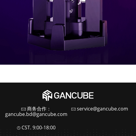
商务合作：
service@gancube.com
gancube.bd@gancube.com
CST. 9:00-18:00