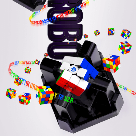
MG3 智
GAN 金
GAN 十
GAN35
GAN16
GAN魔
小金蟒
Swift
GAN
奇钰
MG3 云
GAN 五
GAN12
GAN16
GAN15
GAN32
华容道
晶玺
MG3 彩
GAN 斜
GAN46
GAN14
356 i
峰芒
GAN 14
GAN 镜
GAN15
花木蓝
356 i
MG3
Maglev
方拼图
周年礼
能魔方
V100
字塔
周边
3x3
6 i
Maglev
Maglev
顶魔方
魔
ui
8
Maglev
carry 2
虹三阶
0M v2
转
UT魔方
carry
黑核
面
carry E
Cube
盒
FreePla
Pro
y
真爱粉
圣诞绿
小透蓝
维C
GAN 五
GAN15
MG 标
MG三阶
GAN14
GAN 12
MG3 磁
GAN46
MG 标
GAN 13
Maglev
准二阶
魔
GAN 12
Maglev
套装
GAN25
力三阶
准三阶
0 M
Maglev
356 i 3
356 i
Pro
1 M pro
GAN12
GAN 训
GAN 旋
GAN 三
carry S
ui
练垫
转展示
角展示
国色330
有鱼
GAN11
GAN33
Maglev
架
架
夏日
0 X 山河
社稷图
智能配件
GAN25
GAN
GAN
GAN25
1 M
Pyrami
Skewb
1 M pro
MG 魔
MG 金
MG 斜
MG魔尺
nx
M
尺
字塔
转
小花
雀灵
夏日限
昆仑
游澜
智能机
智能机
GAN 智
GAN 移
GAN魔
GAN 中
定
器人V2
器人
能计时
动充电
方润滑
心盖
器
盒
油
356
GAN 五
GAN
GAN56
Maglev
魔
356 M
2 M
Maglev
星巡
瑶光
GAN 星
环计时
器