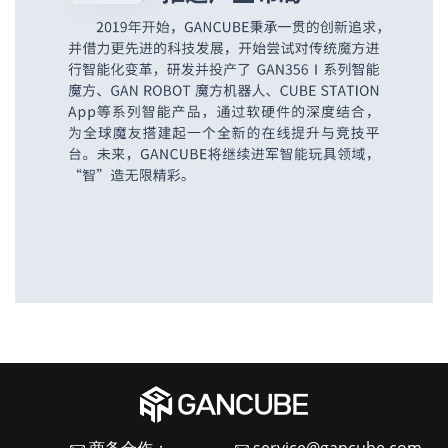
商务合作：
service@gancube.com