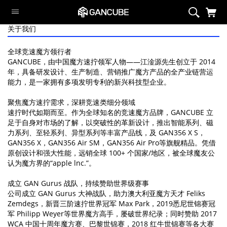
关于我们
智能系列
磁力系列
全球竞速魔方领行者
GANCUBE，由中国魔方速拧领军人物——江淦源先生创立于 2014
旗舰魔方
年，具备研发设计、生产制造、营销推广魔方产品的全产业链营运
能力，是一家拥有多项发明专利的新兴科技型企业。
定制系列
异型系列
聚焦魔方速拧需求，深耕竞速类细分领域
速拧时代如期而至。作为全球知名的竞速魔方品牌，GANCUBE 立
套装
足于自身对市场的了解，以突破性的革新设计，推出智能系列、磁
力系列、至轻系列、异型系列等丰富产品线，及 GAN356 X S，
周边/配件
GAN356 X，GAN356 Air SM，GAN356 Air Pro等旗舰精品。凭借
限定系列
原创设计和强大性能，远销全球 100+ 个国家/地区，被全球魔友公
认为魔方界的“apple lnc.”。
萌刻魔方
成立 GAN Gurus 战队，持续赞助世界级赛事
Swift Block
公司成立 GAN Gurus 大神战队，助力澳大利亚魔方天才 Feliks
智能系列
Zemdegs，新晋三阶速拧世界冠军 Max Park，2019悉尼世锦赛冠
军 Philipp Weyer等世界魔方高手，屡破世界纪录；同时赞助 2017
WCA 中国十周年魔方赛、巴黎世锦赛，2018 红牛世锦赛等各大赛