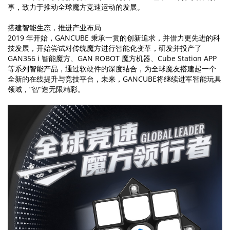
事，致力于推动全球魔方竞速运动的发展。
MG3 智能魔
GAN 金字塔
GAN 十周年
GAN魔方拼
小金蟒周边
GAN V100
GAN356 i
Swift 3x3
GAN16
奇钰
MG3 云顶魔
GAN12 ui
GAN 五魔
GAN328
GAN16
GAN15
华容道
晶玺
MG3 彩虹三
356 i carry
GAN460M
GAN 斜转
GAN14
峰芒
MG3 UT魔方
GAN15 黑核
356 i carry
GAN 镜面
GAN 14
花木蓝
Maglev
carry E
Cube
礼盒
图
方
FreePlay
Maglev
Maglev
方
Maglev Pro
v2
阶
2
搭建智能生态，推进产业布局
2019 年开始，GANCUBE 秉承一贯的创新追求，并借力更先进的科
GAN 五魔
真爱粉
圣诞绿
小透蓝
维C
MG 标准二阶
GAN 13
Maglev
356 i 3
GAN15
356 i carry S
MG三阶套装
GAN 12
GAN14
MG3 磁力三
GAN251 M
GAN12 ui
GAN 12
MG 标准三阶
GAN460 M
技发展，开始尝试对传统魔方进行智能化变革，研发并投产了
Maglev
Maglev Pro
Maglev
pro
阶
GAN 训练垫
GAN 旋转展
GAN 三角展
GAN356 i 智能魔方、GAN ROBOT 魔方机器、Cube Station APP
示架
示架
智能配件
等系列智能产品，通过软硬件的深度结合，为全球魔友搭建起一个
国色330
有鱼
GAN11夏日
GAN330 X
全新的在线提升与竞技平台，未来，GANCUBE将继续进军智能玩具
山河社稷图
GAN251 M
GAN
GAN Skewb
GAN251 M
Pyraminx
M
pro
领域，“智”造无限精彩。
智能机器人
MG 魔尺
智能机器人
MG 金字塔
GAN 智能计
MG 斜转
MG魔尺小花
GAN 移动充
V2
时器
电盒
GAN魔方润
GAN 中心盖
雀灵
夏日限定
昆仑
游澜
滑油
356 Maglev
GAN 五魔
GAN 356 M
GAN562 M
Maglev
GAN 星环计
时器
星巡
瑶光